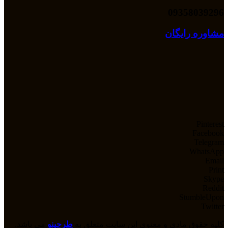
09358039296
مشاوره رایگان
Pinterest
Facebook
Telegram
WhatsApp
Email
Print
Skype
Reddit
StumbleUpon
Twitter
کلیه حقوق مادی و معنوی این سایت متعلق به
طرحینو
می باشد.