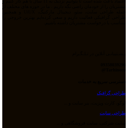
اعتماد باعث شده است تا بتوانیم نزدیک به 11 سال با هم کار کنیم و
مشتریان را از خودمان راضی نگه داریم . ما در حوزه های مختلف از
جمله طراحی سایت، سئو، دیجیتال مارکتیگ، UiUX و همچنین
طراحی گرافیکی فعالیت داریم و سعی کرده‌ایم بهترین خروجی را
متناسب با درخواست مشتریان داشته باشیم.
پـشـتیبانـی آنلاین در تـلـگـرام
09358039296
Tarhinoco@​
دسترسی سریع به خدمات
طراحی گرافیک
لوگو، کارت ویزیت، بنر سایت و ...
طراحی سایت
سایت شرکتی، سایت فروشگاهی و ...