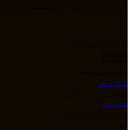
مشتریان داشته باشیم.
پـشـتیبانـی آنلاین در تـلـگـرام
09358039296
Tarhinoco@​
دسترسی سریع به خدمات
طراحی گرافیک
لوگو، کارت ویزیت، بنر سایت و ...
طراحی سایت
سایت شرکتی، سایت فروشگاهی و ...
سئو