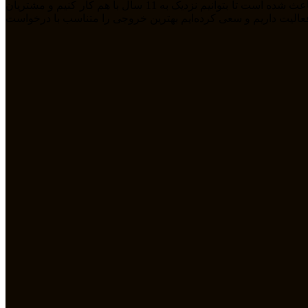
ما تیمی جوان هستیم که از سال 1394 بصورت فریلنسر در رشته های مختلف مشغول به فعالیت هستیم. رابطه دوستانه، پشتکار و اعتماد باعث شده است تا بتوانیم نزدیک به 11 سال با هم کار کنیم و مشتریان
مله طراحی سایت، سئو، دیجیتال مارکتیگ، UiUX و همچنین طراحی گرافیکی فعالیت داریم و سعی کرده‌ایم بهترین خروجی را متناسب با درخواست