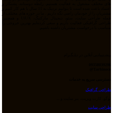
های مختلف مشغول به فعالیت هستیم. رابطه دوستانه، پشتکار و
اعتماد باعث شده است تا بتوانیم نزدیک به 11 سال با هم کار کنیم و
مشتریان را از خودمان راضی نگه داریم . ما در حوزه های مختلف از
جمله طراحی سایت، سئو، دیجیتال مارکتیگ، UiUX و همچنین
طراحی گرافیکی فعالیت داریم و سعی کرده‌ایم بهترین خروجی را
متناسب با درخواست مشتریان داشته باشیم.
پـشـتیبانـی آنلاین در تـلـگـرام
09358039296
Tarhinoco@​
دسترسی سریع به خدمات
طراحی گرافیک
لوگو، کارت ویزیت، بنر سایت و ...
طراحی سایت