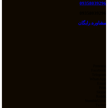
09358039296
09358039296
مشاوره رایگان
Pinterest
Facebook
Telegram
WhatsApp
Email
Print
Skype
Reddit
StumbleUpon
Twitter