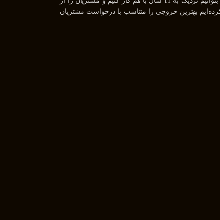
ما تیمی جوان هستیم که از سال 1394 بصورت فریلنسر در رشته های مختلف مشغول به فعالیت هستیم. رابطه دوستانه، پشتکار و اعتماد باعث شده است تا بتوانیم نزدیک به 11 سال با هم کار کنیم و مشتریان را از
UiU و همچنین طراحی گرافیکی فعالیت داریم و سعی کرده‌ایم بهترین خروجی را متناسب با درخواست مشتریان