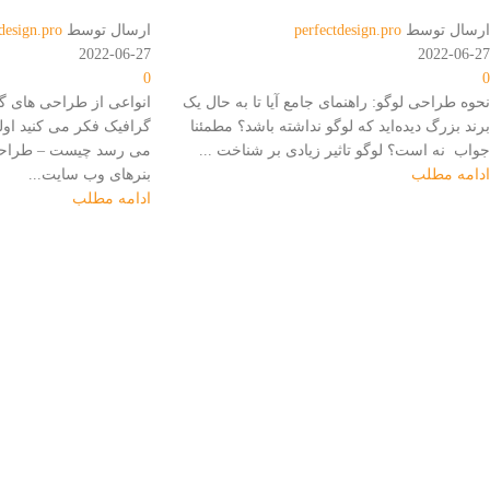
ارسال توسط
perfectdesign.pro
ارسال توسط
design.pro
2022-06-27
2022-06-27
0
0
نحوه طراحی لوگو: راهنمای جامع آیا تا به حال یک
انواعی از طراحی های گ
برند بزرگ دیده‌اید که لوگو نداشته باشد؟ مطمئنا
گرافیک فکر می کنید اول
جواب نه است؟ لوگو تاثیر زیادی بر شناخت ...
می رسد چیست – طراح
ادامه مطلب
بنرهای وب سایت...
ادامه مطلب