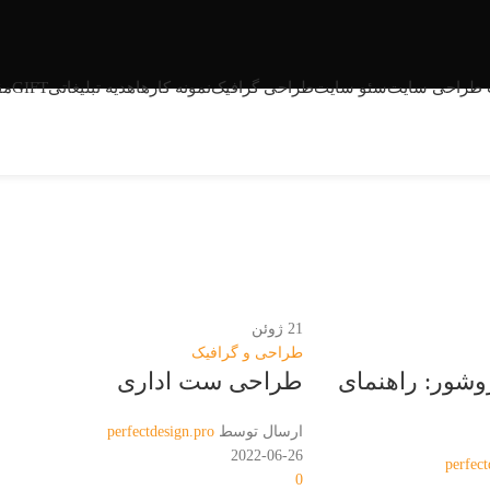
GIFT
 طراحی سایت
سئو سایت
طراحی گرافیک
نمونه کارها
هدیه تبلیغاتی
مق
21
ژوئن
طراحی و گرافیک
وشور: راهنمای
طراحی ست اداری
ارسال توسط
perfectdesign.pro
2022-06-26
perfect
0