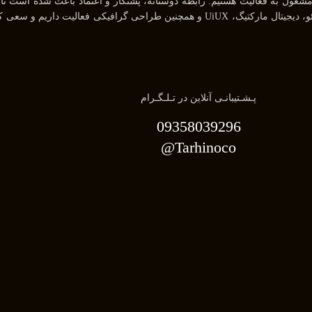
خودمان راضی نگه داریم . ما در حوزه های مختلف از جمله طراحی سایت، سئو، دیجیتال مارکتیگ، X
پـشـتیبانـی آنلاین در تـلـگـرام
09358039296
Tarhinoco@​