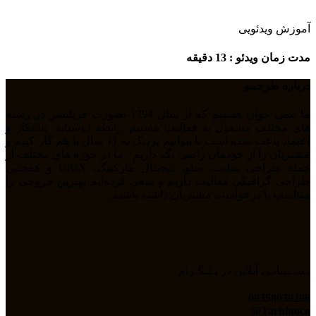
آموزش ویدئویی
مدت زمان ویدئو : 13 دقیقه
درباره طرحینو
ما تیمی جوان هستیم که از سال 1394 بصورت فریلنسر در رشته
های مختلف مشغول به فعالیت هستیم. رابطه دوستانه، پشتکار و
اعتماد باعث شده است تا بتوانیم نزدیک به 11 سال با هم کار کنیم و
مشتریان را از خودمان راضی نگه داریم . ما در حوزه های مختلف از
جمله طراحی سایت، سئو، دیجیتال مارکتیگ، UiUX و همچنین
طراحی گرافیکی فعالیت داریم و سعی کرده‌ایم بهترین خروجی را
متناسب با درخواست مشتریان داشته باشیم.
پـشـتیبانـی آنلاین در تـلـگـرام
09358039296
Tarhinoco@​