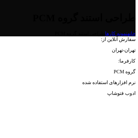
طراحی استند گروه PCM
خانه
نمونه کارها
طراحی استند گروه PCM
سفارش آنلاین از:
تهران-تهران
کارفرما:
گروه PCM
نرم افزارهای استفاده شده
ادوب فتوشاپ