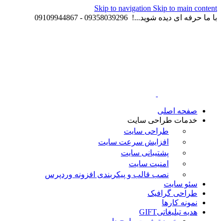
Skip to navigation
Skip to main content
با ما حرفه ای دیده شوید...! 09358039296 - 09109944867
صفحه اصلی
خدمات طراحی سایت
طراحی سایت
افزایش سرعت سایت
پشتیبانی سایت
امنیت سایت
نصب قالب و پیکربندی افزونه وردپرس
سئو سایت
طراحی گرافیک
نمونه کارها
هدیه تبلیغاتی
GIFT