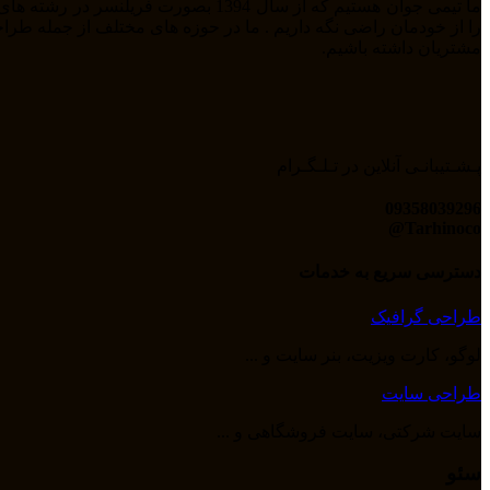
مشتریان داشته باشیم.
پـشـتیبانـی آنلاین در تـلـگـرام
09358039296
Tarhinoco@​
دسترسی سریع به خدمات
طراحی گرافیک
لوگو، کارت ویزیت، بنر سایت و ...
طراحی سایت
سایت شرکتی، سایت فروشگاهی و ...
سئو