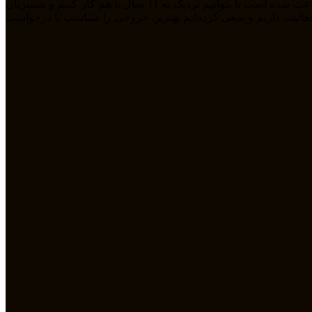
ما تیمی جوان هستیم که از سال 1394 بصورت فریلنسر در رشته های مختلف مشغول به فعالیت هستیم. رابطه دوستانه، پشتکار و اعتماد باعث شده است تا بتوانیم نزدیک به 11 سال با هم کار کنیم و مشتریان
مله طراحی سایت، سئو، دیجیتال مارکتیگ، UiUX و همچنین طراحی گرافیکی فعالیت داریم و سعی کرده‌ایم بهترین خروجی را متناسب با درخواست