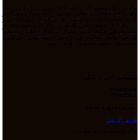
ما تیمی جوان هستیم که از سال 1394 بصورت فریلنسر در رشته
های مختلف مشغول به فعالیت هستیم. رابطه دوستانه، پشتکار و
اعتماد باعث شده است تا بتوانیم نزدیک به 11 سال با هم کار کنیم و
مشتریان را از خودمان راضی نگه داریم . ما در حوزه های مختلف از
جمله طراحی سایت، سئو، دیجیتال مارکتیگ، UiUX و همچنین
طراحی گرافیکی فعالیت داریم و سعی کرده‌ایم بهترین خروجی را
متناسب با درخواست مشتریان داشته باشیم.
پـشـتیبانـی آنلاین در تـلـگـرام
09358039296
Tarhinoco@​
دسترسی سریع به خدمات
طراحی گرافیک
لوگو، کارت ویزیت، بنر سایت و ...