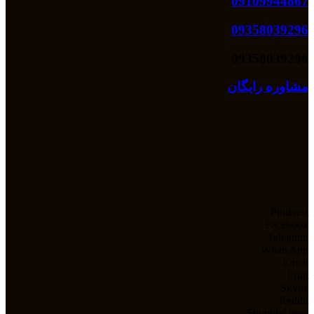
09109944867
09358039296
09358039296
مشاوره رایگان
Pinterest
Facebook
Telegram
WhatsApp
Email
Print
Skype
Reddit
StumbleUpon