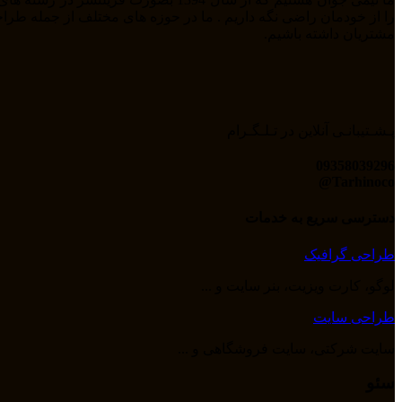
مشتریان داشته باشیم.
پـشـتیبانـی آنلاین در تـلـگـرام
09358039296
Tarhinoco@​
دسترسی سریع به خدمات
طراحی گرافیک
لوگو، کارت ویزیت، بنر سایت و ...
طراحی سایت
سایت شرکتی، سایت فروشگاهی و ...
سئو