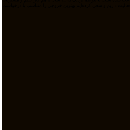
مله طراحی سایت، سئو، دیجیتال مارکتیگ، UiUX و همچنین طراحی گرافیکی فعالیت داریم و سعی کرده‌ایم بهترین خروجی را متناسب با درخواست