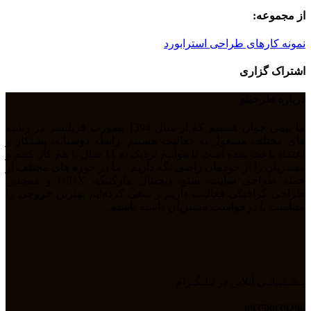
از مجموعه:
نمونه کارهای طراحی استرابورد
اشتراک گزاری
درباره طرحینو
ما تیمی جوان هستیم که از سال 1394 بصورت فریلنسر در رشته
های مختلف مشغول به فعالیت هستیم. رابطه دوستانه، پشتکار و
اعتماد باعث شده است تا بتوانیم نزدیک به 11 سال با هم کار کنیم و
مشتریان را از خودمان راضی نگه داریم . ما در حوزه های مختلف از
جمله طراحی سایت، سئو، دیجیتال مارکتیگ، UiUX و همچنین
طراحی گرافیکی فعالیت داریم و سعی کرده‌ایم بهترین خروجی را
متناسب با درخواست مشتریان داشته باشیم.
پـشـتیبانـی آنلاین در تـلـگـرام
09358039296