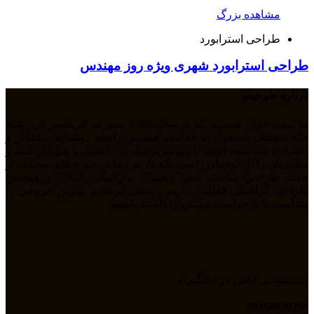
مشاهده بزرگ
طراحی استرابورد
طراحی استرابورد شهری ویژه روز مهندس
درباره طرحینو
ما تیمی جوان هستیم که از سال 1394 بصورت فریلنسر در رشته
های مختلف مشغول به فعالیت هستیم. رابطه دوستانه، پشتکار و
اعتماد باعث شده است تا بتوانیم نزدیک به 11 سال با هم کار کنیم و
مشتریان را از خودمان راضی نگه داریم . ما در حوزه های مختلف از
جمله طراحی سایت، سئو، دیجیتال مارکتیگ، UiUX و همچنین
طراحی گرافیکی فعالیت داریم و سعی کرده‌ایم بهترین خروجی را
متناسب با درخواست مشتریان داشته باشیم.
پـشـتیبانـی آنلاین در تـلـگـرام
09358039296