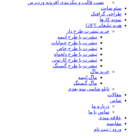
نصب قالب و پیکربندی افزونه وردپرس
سئو سایت
طراحی گرافیک
نمونه کارها
هدیه تبلیغاتی
GIFT
خرید تیشرت طرح دار
تیشرت با طرح انیمه
تیشرت با طرح حیوانات
تیشرت با طرح خاص
تیشرت با طرح دلخواه
تیشرت با طرح کارتونی
تیشرت با طرح گیمینگ
خرید ماگ
ماگ انیمه
ماگ گیمینگ
تابلو شاسی سه بعدی
مقالات
تماس
درباره ما
تماس با ما
علاقه مندی
مقایسه
ورود / ثبت نام