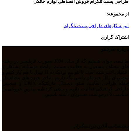
طراحی پست تلگرام فروش اقساطی لوازم خانگی
از مجموعه:
نمونه کارهای طراحی پست تلگرام
اشتراک گزاری
درباره طرحینو
ما تیمی جوان هستیم که از سال 1394 بصورت فریلنسر در رشته
های مختلف مشغول به فعالیت هستیم. رابطه دوستانه، پشتکار و
اعتماد باعث شده است تا بتوانیم نزدیک به 11 سال با هم کار کنیم و
مشتریان را از خودمان راضی نگه داریم . ما در حوزه های مختلف از
جمله طراحی سایت، سئو، دیجیتال مارکتیگ، UiUX و همچنین
طراحی گرافیکی فعالیت داریم و سعی کرده‌ایم بهترین خروجی را
متناسب با درخواست مشتریان داشته باشیم.
پـشـتیبانـی آنلاین در تـلـگـرام