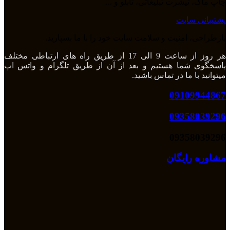
چاپ ماگ، تیشرت تبلیغاتی، تابلو و ...
پشتیبانی سایت
بازطراحی، امنیت و سلامت سایت خود را با ما بسپارید.
هر روز از ساعت 9 الی 17 از طریق راه های ارتباطی مختلف
پاسخگوی شما هستیم و بعد از آن از طریق تلگرام و واتس اپ
میتوانید با ما در تماس باشید.
09109944867
09358039296
09358039296
مشاوره رایگان