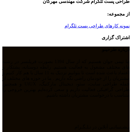
طراحی پست تلگرام شرکت مهندسی مهرگان
از مجموعه:
نمونه کارهای طراحی پست تلگرام
اشتراک گزاری
درباره طرحینو
ما تیمی جوان هستیم که از سال 1394 بصورت فریلنسر در رشته
های مختلف مشغول به فعالیت هستیم. رابطه دوستانه، پشتکار و
اعتماد باعث شده است تا بتوانیم نزدیک به 11 سال با هم کار کنیم و
مشتریان را از خودمان راضی نگه داریم . ما در حوزه های مختلف از
جمله طراحی سایت، سئو، دیجیتال مارکتیگ، UiUX و همچنین
طراحی گرافیکی فعالیت داریم و سعی کرده‌ایم بهترین خروجی را
متناسب با درخواست مشتریان داشته باشیم.
پـشـتیبانـی آنلاین در تـلـگـرام