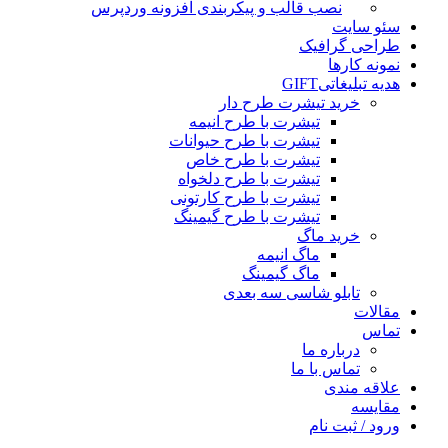
نصب قالب و پیکربندی افزونه وردپرس
سئو سایت
طراحی گرافیک
نمونه کارها
هدیه تبلیغاتی
GIFT
خرید تیشرت طرح دار
تیشرت با طرح انیمه
تیشرت با طرح حیوانات
تیشرت با طرح خاص
تیشرت با طرح دلخواه
تیشرت با طرح کارتونی
تیشرت با طرح گیمینگ
خرید ماگ
ماگ انیمه
ماگ گیمینگ
تابلو شاسی سه بعدی
مقالات
تماس
درباره ما
تماس با ما
علاقه مندی
مقایسه
ورود / ثبت نام