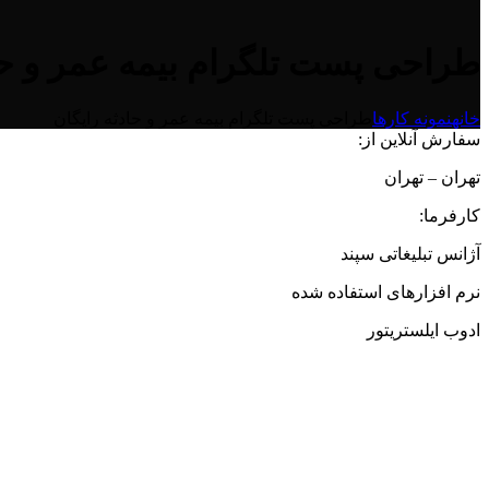
طراحی پست تلگرام بیمه عمر و حا
خانه
نمونه کارها
طراحی پست تلگرام بیمه عمر و حادثه رایگان
سفارش آنلاین از:
تهران – تهران
کارفرما:
آژانس تبلیغاتی سپند
نرم افزارهای استفاده شده
ادوب ایلستریتور