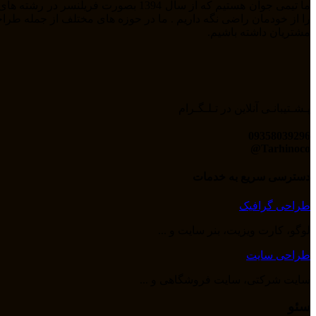
مشتریان داشته باشیم.
پـشـتیبانـی آنلاین در تـلـگـرام
09358039296
Tarhinoco@​
دسترسی سریع به خدمات
طراحی گرافیک
لوگو، کارت ویزیت، بنر سایت و ...
طراحی سایت
سایت شرکتی، سایت فروشگاهی و ...
سئو