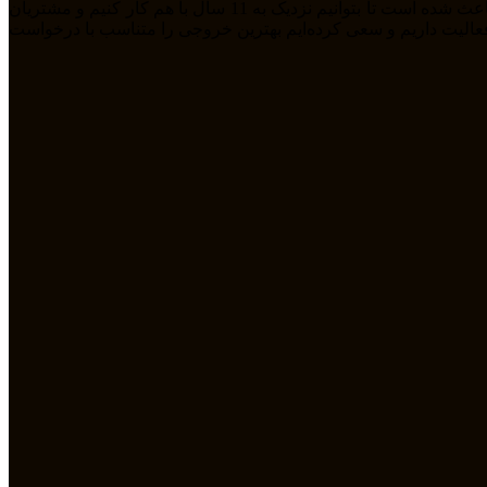
ما تیمی جوان هستیم که از سال 1394 بصورت فریلنسر در رشته های مختلف مشغول به فعالیت هستیم. رابطه دوستانه، پشتکار و اعتماد باعث شده است تا بتوانیم نزدیک به 11 سال با هم کار کنیم و مشتریان
مله طراحی سایت، سئو، دیجیتال مارکتیگ، UiUX و همچنین طراحی گرافیکی فعالیت داریم و سعی کرده‌ایم بهترین خروجی را متناسب با درخواست