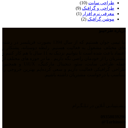
طراحی سایت
(10)
طراحی و گرافیک
(9)
معرفی نرم افزار
(1)
موشن گرافیک
(2)
درباره طرحینو
ما تیمی جوان هستیم که از سال 1394 بصورت فریلنسر در رشته
های مختلف مشغول به فعالیت هستیم. رابطه دوستانه، پشتکار و
اعتماد باعث شده است تا بتوانیم نزدیک به 11 سال با هم کار کنیم و
مشتریان را از خودمان راضی نگه داریم . ما در حوزه های مختلف از
جمله طراحی سایت، سئو، دیجیتال مارکتیگ، UiUX و همچنین
طراحی گرافیکی فعالیت داریم و سعی کرده‌ایم بهترین خروجی را
متناسب با درخواست مشتریان داشته باشیم.
پـشـتیبانـی آنلاین در تـلـگـرام
09358039296
Tarhinoco@​