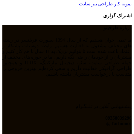
نمونه کار طراحی بنر سایت
اشتراک گزاری
درباره طرحینو
ما تیمی جوان هستیم که از سال 1394 بصورت فریلنسر در رشته
های مختلف مشغول به فعالیت هستیم. رابطه دوستانه، پشتکار و
اعتماد باعث شده است تا بتوانیم نزدیک به 11 سال با هم کار کنیم و
مشتریان را از خودمان راضی نگه داریم . ما در حوزه های مختلف از
جمله طراحی سایت، سئو، دیجیتال مارکتیگ، UiUX و همچنین
طراحی گرافیکی فعالیت داریم و سعی کرده‌ایم بهترین خروجی را
متناسب با درخواست مشتریان داشته باشیم.
پـشـتیبانـی آنلاین در تـلـگـرام
09358039296
Tarhinoco@​