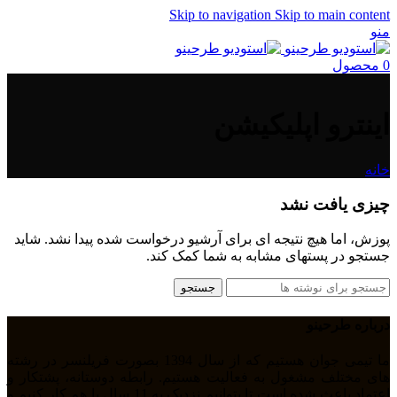
Skip to navigation
Skip to main content
منو
0
محصول
اینترو اپلیکیشن
خانه
چیزی یافت نشد
پوزش، اما هیچ نتیجه ای برای آرشیو درخواست شده پیدا نشد. شاید
جستجو در پستهای مشابه به شما کمک کند.
جستجو
درباره طرحینو
ما تیمی جوان هستیم که از سال 1394 بصورت فریلنسر در رشته
های مختلف مشغول به فعالیت هستیم. رابطه دوستانه، پشتکار و
اعتماد باعث شده است تا بتوانیم نزدیک به 11 سال با هم کار کنیم و