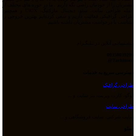
مشتریان را از خودمان راضی نگه داریم . ما در حوزه های مختلف از
جمله طراحی سایت، سئو، دیجیتال مارکتیگ، UiUX و همچنین
طراحی گرافیکی فعالیت داریم و سعی کرده‌ایم بهترین خروجی را
متناسب با درخواست مشتریان داشته باشیم.
پـشـتیبانـی آنلاین در تـلـگـرام
09358039296
Tarhinoco@​
دسترسی سریع به خدمات
طراحی گرافیک
لوگو، کارت ویزیت، بنر سایت و ...
طراحی سایت
سایت شرکتی، سایت فروشگاهی و ...
سئو