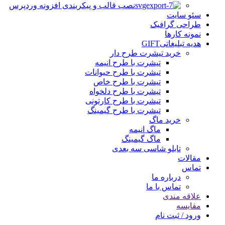
نصب قالب و پیکربندی افزونه وردپرس
سئو سایت
طراحی گرافیک
نمونه کارها
هدیه تبلیغاتی
GIFT
خرید تیشرت طرح دار
تیشرت با طرح انیمه
تیشرت با طرح حیوانات
تیشرت با طرح خاص
تیشرت با طرح دلخواه
تیشرت با طرح کارتونی
تیشرت با طرح گیمینگ
خرید ماگ
ماگ انیمه
ماگ گیمینگ
تابلو شاسی سه بعدی
مقالات
تماس
درباره ما
تماس با ما
علاقه مندی
مقایسه
ورود / ثبت نام