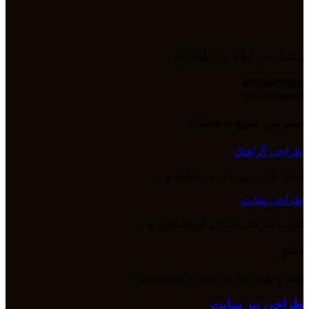
پـشـتیبانـی آنلاین در تـلـگـرام
09358039296
Tarhinoco@​
دسترسی سریع به خدمات
طراحی گرافیک
لوگو، کارت ویزیت، بنر سایت و ...
طراحی سایت
سایت شرکتی، سایت فروشگاهی و ...
سئو
سئو و بهینه سازی سایت و تولید محتوا
طراحی بنر سایت