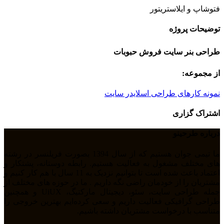
فتوشاپ و ایلاستریتور
توضیحات پروژه
طراحی بنر سایت فروش حبوبات
از مجموعه:
نمونه کارهای طراحی اسلایدر سایت
اشتراک گزاری
درباره طرحینو
ما تیمی جوان هستیم که از سال 1394 بصورت فریلنسر در رشته
های مختلف مشغول به فعالیت هستیم. رابطه دوستانه، پشتکار و
اعتماد باعث شده است تا بتوانیم نزدیک به 11 سال با هم کار کنیم و
مشتریان را از خودمان راضی نگه داریم . ما در حوزه های مختلف از
جمله طراحی سایت، سئو، دیجیتال مارکتیگ، UiUX و همچنین
طراحی گرافیکی فعالیت داریم و سعی کرده‌ایم بهترین خروجی را
متناسب با درخواست مشتریان داشته باشیم.