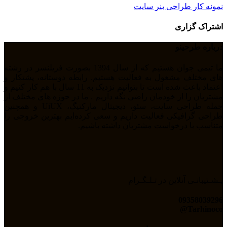
نمونه کار طراحی بنر سایت
اشتراک گزاری
درباره طرحینو
ما تیمی جوان هستیم که از سال 1394 بصورت فریلنسر در رشته
های مختلف مشغول به فعالیت هستیم. رابطه دوستانه، پشتکار و
اعتماد باعث شده است تا بتوانیم نزدیک به 11 سال با هم کار کنیم و
مشتریان را از خودمان راضی نگه داریم . ما در حوزه های مختلف از
جمله طراحی سایت، سئو، دیجیتال مارکتیگ، UiUX و همچنین
طراحی گرافیکی فعالیت داریم و سعی کرده‌ایم بهترین خروجی را
متناسب با درخواست مشتریان داشته باشیم.
پـشـتیبانـی آنلاین در تـلـگـرام
09358039296
Tarhinoco@​