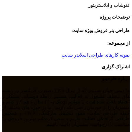
فتوشاپ و ایلاستریتور
توضیحات پروژه
طراحی بنر فروش ویژه سایت
از مجموعه:
نمونه کارهای طراحی اسلایدر سایت
اشتراک گزاری
درباره طرحینو
ما تیمی جوان هستیم که از سال 1394 بصورت فریلنسر در رشته
های مختلف مشغول به فعالیت هستیم. رابطه دوستانه، پشتکار و
اعتماد باعث شده است تا بتوانیم نزدیک به 11 سال با هم کار کنیم و
مشتریان را از خودمان راضی نگه داریم . ما در حوزه های مختلف از
جمله طراحی سایت، سئو، دیجیتال مارکتیگ، UiUX و همچنین
طراحی گرافیکی فعالیت داریم و سعی کرده‌ایم بهترین خروجی را
متناسب با درخواست مشتریان داشته باشیم.