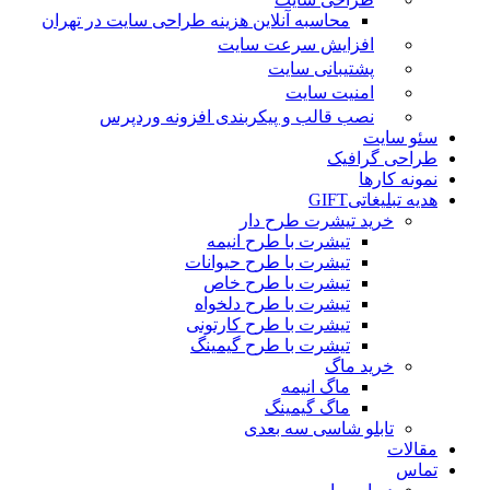
محاسبه آنلاین هزینه طراحی سایت در تهران
افزایش سرعت سایت
پشتیبانی سایت
امنیت سایت
نصب قالب و پیکربندی افزونه وردپرس
سئو سایت
طراحی گرافیک
نمونه کارها
هدیه تبلیغاتی
GIFT
خرید تیشرت طرح دار
تیشرت با طرح انیمه
تیشرت با طرح حیوانات
تیشرت با طرح خاص
تیشرت با طرح دلخواه
تیشرت با طرح کارتونی
تیشرت با طرح گیمینگ
خرید ماگ
ماگ انیمه
ماگ گیمینگ
تابلو شاسی سه بعدی
مقالات
تماس