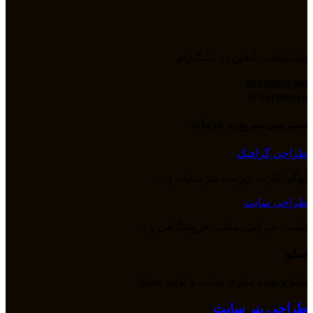
پـشـتیبانـی آنلاین در تـلـگـرام
09358039296
Tarhinoco@​
دسترسی سریع به خدمات
طراحی گرافیک
لوگو، کارت ویزیت، بنر سایت و ...
طراحی سایت
سایت شرکتی، سایت فروشگاهی و ...
سئو
سئو و بهینه سازی سایت و تولید محتوا
طراحی بنر سایت