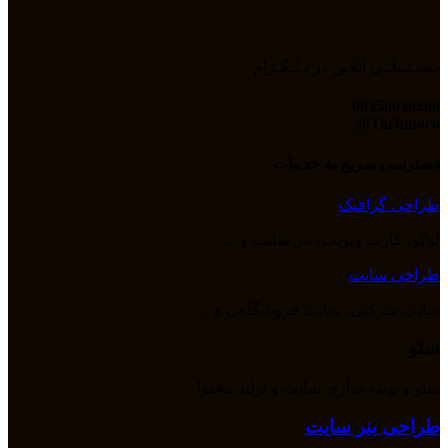
پـشـتیبانـی آنلاین در تـلـگـرام
09358039296
Tarhinoco@​
دسترسی سریع به خدمات
طراحی گرافیک
لوگو، کارت ویزیت، بنر سایت و ...
طراحی سایت
سایت شرکتی، سایت فروشگاهی و ...
سئو
سئو و بهینه سازی سایت و تولید محتوا
طراحی بنر سایت