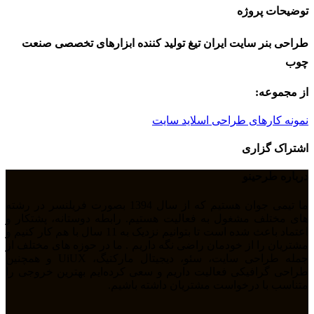
توضیحات پروژه
طراحی بنر سایت ایران تیغ تولید کننده ابزارهای تخصصی صنعت
چوب
از مجموعه:
نمونه کارهای طراحی اسلاید سایت
اشتراک گزاری
درباره طرحینو
ما تیمی جوان هستیم که از سال 1394 بصورت فریلنسر در رشته
های مختلف مشغول به فعالیت هستیم. رابطه دوستانه، پشتکار و
اعتماد باعث شده است تا بتوانیم نزدیک به 11 سال با هم کار کنیم و
مشتریان را از خودمان راضی نگه داریم . ما در حوزه های مختلف از
جمله طراحی سایت، سئو، دیجیتال مارکتیگ، UiUX و همچنین
طراحی گرافیکی فعالیت داریم و سعی کرده‌ایم بهترین خروجی را
متناسب با درخواست مشتریان داشته باشیم.