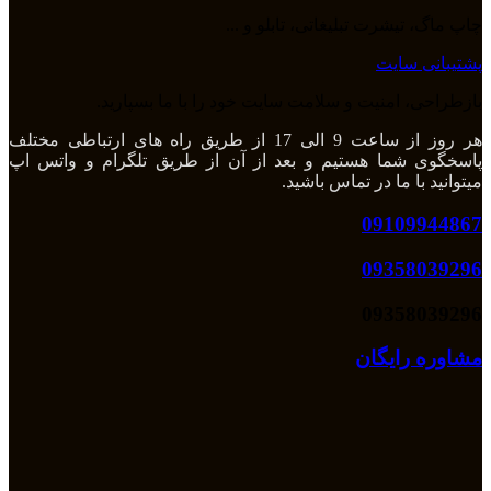
چاپ ماگ، تیشرت تبلیغاتی، تابلو و ...
پشتیبانی سایت
بازطراحی، امنیت و سلامت سایت خود را با ما بسپارید.
هر روز از ساعت 9 الی 17 از طریق راه های ارتباطی مختلف
پاسخگوی شما هستیم و بعد از آن از طریق تلگرام و واتس اپ
میتوانید با ما در تماس باشید.
09109944867
09358039296
09358039296
مشاوره رایگان