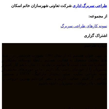
طراحی سربرگ اداری
شرکت تعاونی شهرسازان خاتم اسکان
از مجموعه:
نمونه کارهای طراحی سربرگ
اشتراک گزاری
درباره طرحینو
ما تیمی جوان هستیم که از سال 1394 بصورت فریلنسر در رشته
های مختلف مشغول به فعالیت هستیم. رابطه دوستانه، پشتکار و
اعتماد باعث شده است تا بتوانیم نزدیک به 11 سال با هم کار کنیم و
مشتریان را از خودمان راضی نگه داریم . ما در حوزه های مختلف از
جمله طراحی سایت، سئو، دیجیتال مارکتیگ، UiUX و همچنین
طراحی گرافیکی فعالیت داریم و سعی کرده‌ایم بهترین خروجی را
متناسب با درخواست مشتریان داشته باشیم.