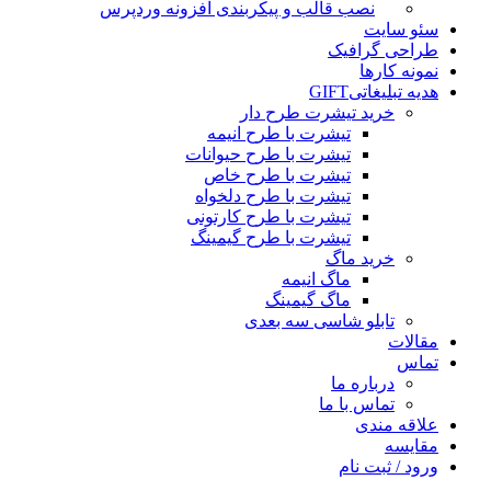
نصب قالب و پیکربندی افزونه وردپرس
سئو سایت
طراحی گرافیک
نمونه کارها
هدیه تبلیغاتی
GIFT
خرید تیشرت طرح دار
تیشرت با طرح انیمه
تیشرت با طرح حیوانات
تیشرت با طرح خاص
تیشرت با طرح دلخواه
تیشرت با طرح کارتونی
تیشرت با طرح گیمینگ
خرید ماگ
ماگ انیمه
ماگ گیمینگ
تابلو شاسی سه بعدی
مقالات
تماس
درباره ما
تماس با ما
علاقه مندی
مقایسه
ورود / ثبت نام