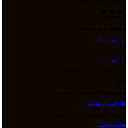
پـشـتیبانـی آنلاین در تـلـگـرام
09358039296
Tarhinoco@​
دسترسی سریع به خدمات
طراحی گرافیک
لوگو، کارت ویزیت، بنر سایت و ...
طراحی سایت
سایت شرکتی، سایت فروشگاهی و ...
سئو
سئو و بهینه سازی سایت و تولید محتوا
طراحی بنر سایت
مهمترین قسمت سایت شما بنرهای سایت است.
هدایای تبلیغاتی