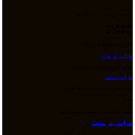
پـشـتیبانـی آنلاین در تـلـگـرام
09358039296
Tarhinoco@​
دسترسی سریع به خدمات
طراحی گرافیک
لوگو، کارت ویزیت، بنر سایت و ...
طراحی سایت
سایت شرکتی، سایت فروشگاهی و ...
سئو
سئو و بهینه سازی سایت و تولید محتوا
طراحی بنر سایت
مهمترین قسمت سایت شما بنرهای سایت است.