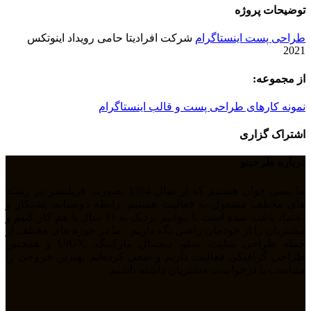
توضیحات پروژه
طراحی پست اینستاگرام
شرکت افرادیتا حامی رویداد اینوتکس
2021
از مجموعه:
نمونه کارهای طراحی پست و قالب اینستاگرام
اشتراک گزاری
درباره طرحینو
ما تیمی جوان هستیم که از سال 1394 بصورت فریلنسر در رشته
های مختلف مشغول به فعالیت هستیم. رابطه دوستانه، پشتکار و
اعتماد باعث شده است تا بتوانیم نزدیک به 11 سال با هم کار کنیم و
مشتریان را از خودمان راضی نگه داریم . ما در حوزه های مختلف از
جمله طراحی سایت، سئو، دیجیتال مارکتیگ، UiUX و همچنین
طراحی گرافیکی فعالیت داریم و سعی کرده‌ایم بهترین خروجی را
متناسب با درخواست مشتریان داشته باشیم.