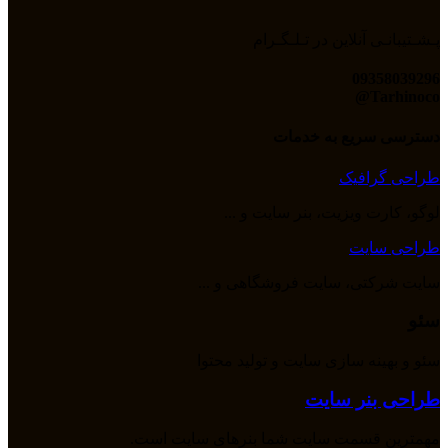
پـشـتیبانـی آنلاین در تـلـگـرام
09358039296
Tarhinoco@​
دسترسی سریع به خدمات
طراحی گرافیک
لوگو، کارت ویزیت، بنر سایت و ...
طراحی سایت
سایت شرکتی، سایت فروشگاهی و ...
سئو
سئو و بهینه سازی سایت و تولید محتوا
طراحی بنر سایت
مهمترین قسمت سایت شما بنرهای سایت است.