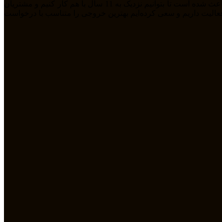
ما تیمی جوان هستیم که از سال 1394 بصورت فریلنسر در رشته های مختلف مشغول به فعالیت هستیم. رابطه دوستانه، پشتکار و اعتماد باعث شده است تا بتوانیم نزدیک به 11 سال با هم کار کنیم و مشتریان
مله طراحی سایت، سئو، دیجیتال مارکتیگ، UiUX و همچنین طراحی گرافیکی فعالیت داریم و سعی کرده‌ایم بهترین خروجی را متناسب با درخواست