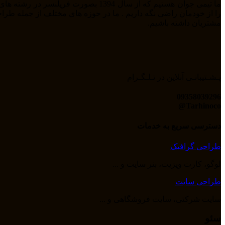
مشتریان داشته باشیم.
پـشـتیبانـی آنلاین در تـلـگـرام
09358039296
Tarhinoco@​
دسترسی سریع به خدمات
طراحی گرافیک
لوگو، کارت ویزیت، بنر سایت و ...
طراحی سایت
سایت شرکتی، سایت فروشگاهی و ...
سئو