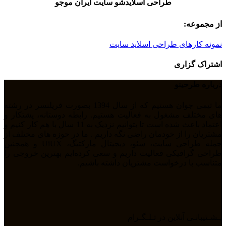
طراحی اسلایدشو سایت ایران موجو
از مجموعه:
نمونه کارهای طراحی اسلاید سایت
اشتراک گزاری
درباره طرحینو
ما تیمی جوان هستیم که از سال 1394 بصورت فریلنسر در رشته
های مختلف مشغول به فعالیت هستیم. رابطه دوستانه، پشتکار و
اعتماد باعث شده است تا بتوانیم نزدیک به 11 سال با هم کار کنیم و
مشتریان را از خودمان راضی نگه داریم . ما در حوزه های مختلف از
جمله طراحی سایت، سئو، دیجیتال مارکتیگ، UiUX و همچنین
طراحی گرافیکی فعالیت داریم و سعی کرده‌ایم بهترین خروجی را
متناسب با درخواست مشتریان داشته باشیم.
پـشـتیبانـی آنلاین در تـلـگـرام