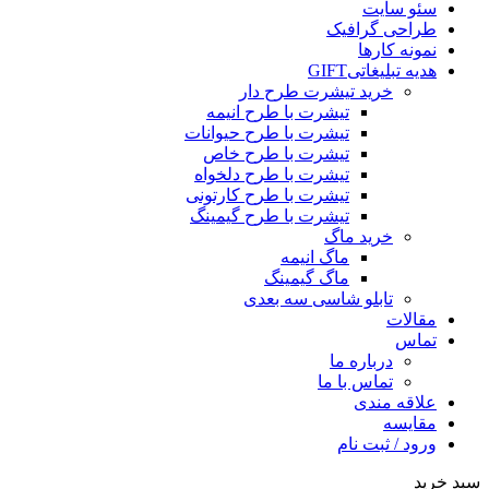
سئو سایت
طراحی گرافیک
نمونه کارها
هدیه تبلیغاتی
GIFT
خرید تیشرت طرح دار
تیشرت با طرح انیمه
تیشرت با طرح حیوانات
تیشرت با طرح خاص
تیشرت با طرح دلخواه
تیشرت با طرح کارتونی
تیشرت با طرح گیمینگ
خرید ماگ
ماگ انیمه
ماگ گیمینگ
تابلو شاسی سه بعدی
مقالات
تماس
درباره ما
تماس با ما
علاقه مندی
مقایسه
ورود / ثبت نام
سبد خرید