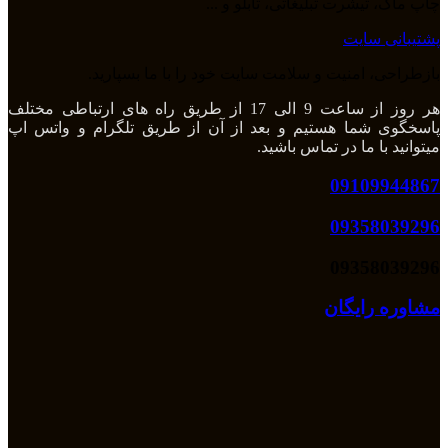
چاپ ماگ، تیشرت تبلیغاتی، تابلو و ...
پشتیبانی سایت
بازطراحی، امنیت و سلامت سایت خود را با ما بسپارید.
هر روز از ساعت 9 الی 17 از طریق راه های ارتباطی مختلف
پاسخگوی شما هستیم و بعد از آن از طریق تلگرام و واتس اپ
میتوانید با ما در تماس باشید.
09109944867
09358039296
09358039296
مشاوره رایگان