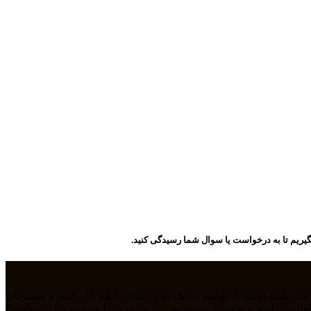
یریم تا به درخواست یا سوال شما رسیدگی کنید.
ما تیمی جوان هستیم که از سال 1394 بصورت فریلنسر در رشته های مختلف مشغول به فعالیت هستیم. رابطه دوستانه، پشتکار و اعتماد باعث شده است تا بتوانیم نزدیک به 11 سال با هم کار کنیم و مشتریان
مله طراحی سایت، سئو، دیجیتال مارکتیگ، UiUX و همچنین طراحی گرافیکی فعالیت داریم و سعی کرده‌ایم بهترین خروجی را متناسب با درخواست