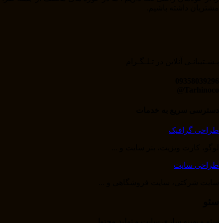
مشتریان داشته باشیم.
پـشـتیبانـی آنلاین در تـلـگـرام
09358039296
Tarhinoco@​
دسترسی سریع به خدمات
طراحی گرافیک
لوگو، کارت ویزیت، بنر سایت و ...
طراحی سایت
سایت شرکتی، سایت فروشگاهی و ...
سئو
سئو و بهینه سازی سایت و تولید محتوا