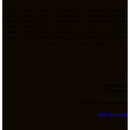
ما تیمی جوان هستیم که از سال 1394 بصورت فریلنسر در رشته
های مختلف مشغول به فعالیت هستیم. رابطه دوستانه، پشتکار و
اعتماد باعث شده است تا بتوانیم نزدیک به 11 سال با هم کار کنیم و
مشتریان را از خودمان راضی نگه داریم . ما در حوزه های مختلف از
جمله طراحی سایت، سئو، دیجیتال مارکتیگ، UiUX و همچنین
طراحی گرافیکی فعالیت داریم و سعی کرده‌ایم بهترین خروجی را
متناسب با درخواست مشتریان داشته باشیم.
پـشـتیبانـی آنلاین در تـلـگـرام
09358039296
Tarhinoco@​
دسترسی سریع به خدمات
طراحی گرافیک
لوگو، کارت ویزیت، بنر سایت و ...