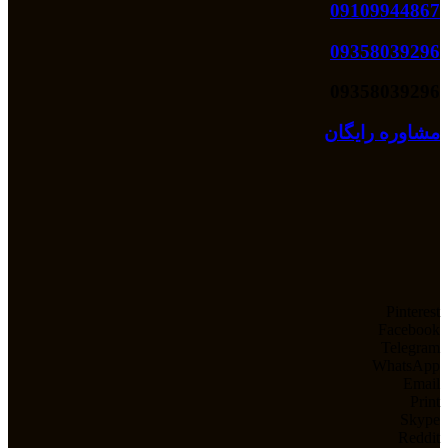
09109944867
09358039296
09358039296
مشاوره رایگان
Pinterest
Facebook
Telegram
WhatsApp
Email
Print
Skype
Reddit