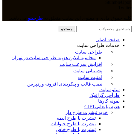
StumbleUpon
Twitter
کلیه حقوق مادی و معنوی این سایت متعلق به
طرحینو
می باشد.
جستجو
صفحه اصلی
خدمات طراحی سایت
طراحی سایت
محاسبه آنلاین هزینه طراحی سایت در تهران
افزایش سرعت سایت
پشتیبانی سایت
امنیت سایت
نصب قالب و پیکربندی افزونه وردپرس
سئو سایت
طراحی گرافیک
نمونه کارها
هدیه تبلیغاتی
GIFT
خرید تیشرت طرح دار
تیشرت با طرح انیمه
تیشرت با طرح حیوانات
تیشرت با طرح خاص