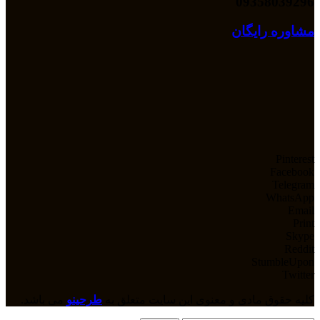
09358039296
مشاوره رایگان
Pinterest
Facebook
Telegram
WhatsApp
Email
Print
Skype
Reddit
StumbleUpon
Twitter
کلیه حقوق مادی و معنوی این سایت متعلق به
طرحینو
می باشد.