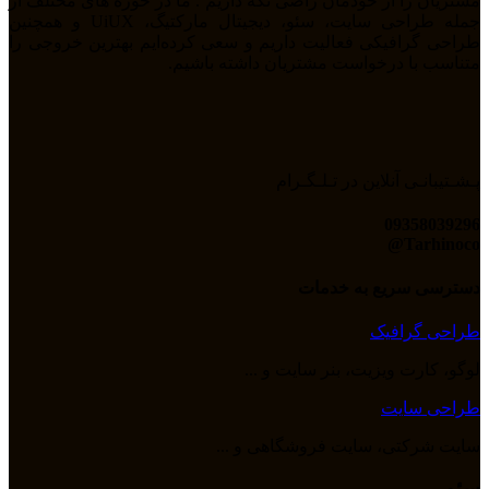
مشتریان را از خودمان راضی نگه داریم . ما در حوزه های مختلف از
جمله طراحی سایت، سئو، دیجیتال مارکتیگ، UiUX و همچنین
طراحی گرافیکی فعالیت داریم و سعی کرده‌ایم بهترین خروجی را
متناسب با درخواست مشتریان داشته باشیم.
پـشـتیبانـی آنلاین در تـلـگـرام
09358039296
Tarhinoco@​
دسترسی سریع به خدمات
طراحی گرافیک
لوگو، کارت ویزیت، بنر سایت و ...
طراحی سایت
سایت شرکتی، سایت فروشگاهی و ...
سئو