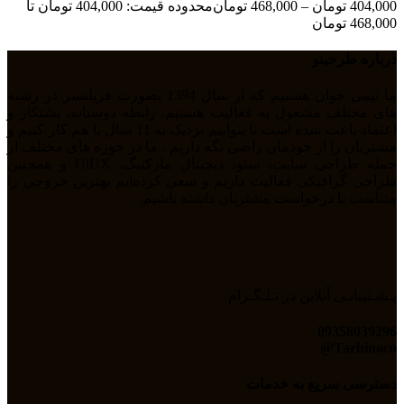
404,000
تومان
–
468,000
تومان
محدوده قیمت: 404,000 تومان تا
468,000 تومان
درباره طرحینو
ما تیمی جوان هستیم که از سال 1394 بصورت فریلنسر در رشته
های مختلف مشغول به فعالیت هستیم. رابطه دوستانه، پشتکار و
اعتماد باعث شده است تا بتوانیم نزدیک به 11 سال با هم کار کنیم و
مشتریان را از خودمان راضی نگه داریم . ما در حوزه های مختلف از
جمله طراحی سایت، سئو، دیجیتال مارکتیگ، UiUX و همچنین
طراحی گرافیکی فعالیت داریم و سعی کرده‌ایم بهترین خروجی را
متناسب با درخواست مشتریان داشته باشیم.
پـشـتیبانـی آنلاین در تـلـگـرام
09358039296
Tarhinoco@​
دسترسی سریع به خدمات