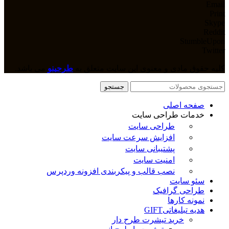
Email
Print
Skype
Reddit
StumbleUpon
Twitter
کلیه حقوق مادی و معنوی این سایت متعلق به
طرحینو
می باشد.
جستجو
صفحه اصلی
خدمات طراحی سایت
طراحی سایت
افزایش سرعت سایت
پشتیبانی سایت
امنیت سایت
نصب قالب و پیکربندی افزونه وردپرس
سئو سایت
طراحی گرافیک
نمونه کارها
هدیه تبلیغاتی
GIFT
خرید تیشرت طرح دار