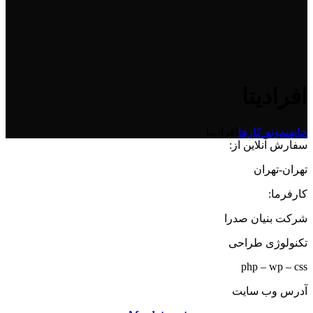
افرادیتا
خانه
نمونه کارها
افرادیتا
سفارش آنلاین از:
تهران-تهران
کارفرما:
شرکت بنیان صدرا
تکنولوژی طراحی
php – wp – css
آدرس وب سایت