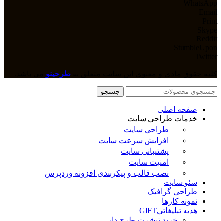
WhatsApp
Email
Print
Skype
Reddit
StumbleUpon
Twitter
کلیه حقوق مادی و معنوی این سایت متعلق به
طرحینو
می باشد.
جستجو
صفحه اصلی
خدمات طراحی سایت
طراحی سایت
افزایش سرعت سایت
پشتیبانی سایت
امنیت سایت
نصب قالب و پیکربندی افزونه وردپرس
سئو سایت
طراحی گرافیک
نمونه کارها
هدیه تبلیغاتی
GIFT
خرید تیشرت طرح دار