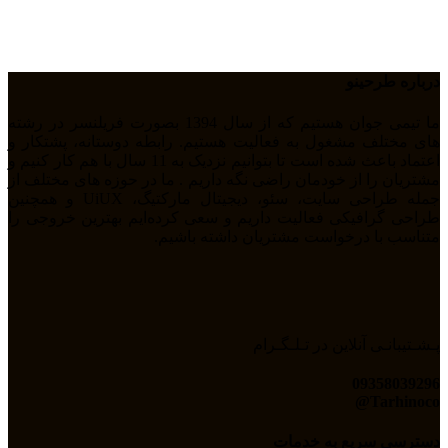
درباره طرحینو
ما تیمی جوان هستیم که از سال 1394 بصورت فریلنسر در رشته
های مختلف مشغول به فعالیت هستیم. رابطه دوستانه، پشتکار و
اعتماد باعث شده است تا بتوانیم نزدیک به 11 سال با هم کار کنیم و
مشتریان را از خودمان راضی نگه داریم . ما در حوزه های مختلف از
جمله طراحی سایت، سئو، دیجیتال مارکتیگ، UiUX و همچنین
طراحی گرافیکی فعالیت داریم و سعی کرده‌ایم بهترین خروجی را
متناسب با درخواست مشتریان داشته باشیم.
پـشـتیبانـی آنلاین در تـلـگـرام
09358039296
Tarhinoco@​
دسترسی سریع به خدمات