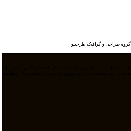
گروه طراحی و گرافیک طرحینو
ما تیمی جوان هستیم که از سال 1394 بصورت فریلنسر در رشته های مختلف مشغول به فعالیت هستیم. رابطه دوستانه، پشتکار و اعتماد باعث شده است تا بتوانیم نزدیک به 11 سال با هم کار کنیم و مشتریان
مله طراحی سایت، سئو، دیجیتال مارکتیگ، UiUX و همچنین طراحی گرافیکی فعالیت داریم و سعی کرده‌ایم بهترین خروجی را متناسب با درخواست