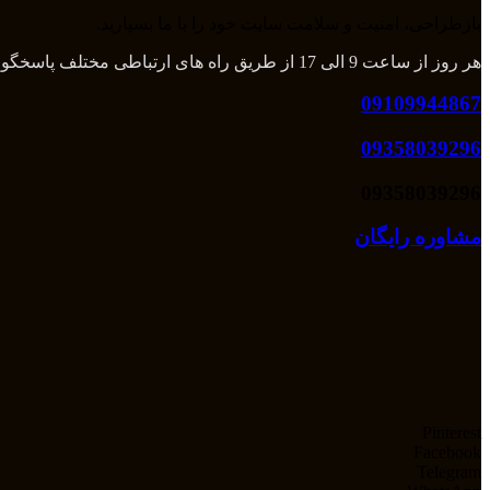
بازطراحی، امنیت و سلامت سایت خود را با ما بسپارید.
هر روز از ساعت 9 الی 17 از طریق راه های ارتباطی مختلف پاسخگوی شما هستیم و بعد از آن از طریق تلگرام و واتس اپ میتوانید با ما در تماس باشید.
09109944867
09358039296
09358039296
مشاوره رایگان
Pinterest
Facebook
Telegram