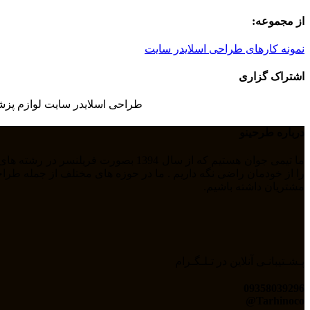
از مجموعه:
نمونه کارهای طراحی اسلایدر سایت
اشتراک گزاری
طراحی اسلایدر سایت لوازم پز
درباره طرحینو
مشتریان داشته باشیم.
پـشـتیبانـی آنلاین در تـلـگـرام
09358039296
Tarhinoco@​