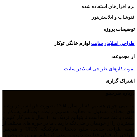
نرم افزارهای استفاده شده
فتوشاپ و ایلاستریتور
توضیحات پروژه
طراحی اسلایدر سایت
لوازم خانگی توکار
از مجموعه:
نمونه کارهای طراحی اسلایدر سایت
اشتراک گزاری
درباره طرحینو
ما تیمی جوان هستیم که از سال 1394 بصورت فریلنسر در رشته
های مختلف مشغول به فعالیت هستیم. رابطه دوستانه، پشتکار و
اعتماد باعث شده است تا بتوانیم نزدیک به 11 سال با هم کار کنیم و
مشتریان را از خودمان راضی نگه داریم . ما در حوزه های مختلف از
جمله طراحی سایت، سئو، دیجیتال مارکتیگ، UiUX و همچنین
طراحی گرافیکی فعالیت داریم و سعی کرده‌ایم بهترین خروجی را