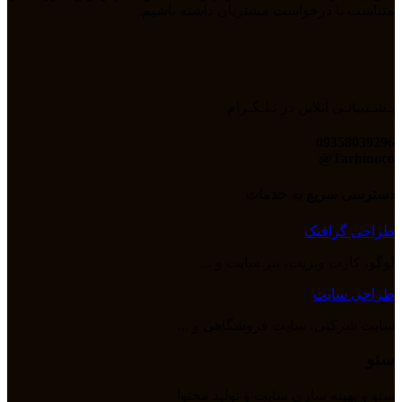
متناسب با درخواست مشتریان داشته باشیم.
پـشـتیبانـی آنلاین در تـلـگـرام
09358039296
Tarhinoco@​
دسترسی سریع به خدمات
طراحی گرافیک
لوگو، کارت ویزیت، بنر سایت و ...
طراحی سایت
سایت شرکتی، سایت فروشگاهی و ...
سئو
سئو و بهینه سازی سایت و تولید محتوا