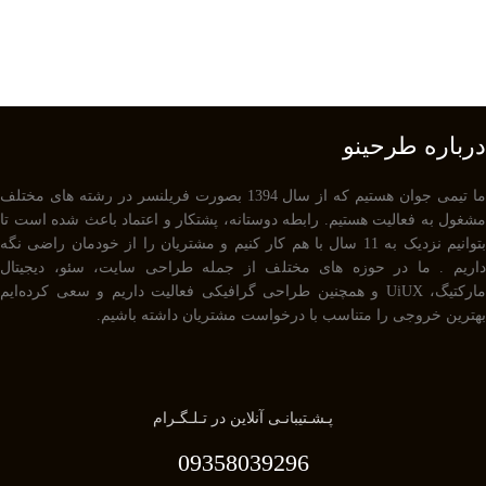
درباره طرحینو
ما تیمی جوان هستیم که از سال 1394 بصورت فریلنسر در رشته های مختلف
مشغول به فعالیت هستیم. رابطه دوستانه، پشتکار و اعتماد باعث شده است تا
بتوانیم نزدیک به 11 سال با هم کار کنیم و مشتریان را از خودمان راضی نگه
داریم . ما در حوزه های مختلف از جمله طراحی سایت، سئو، دیجیتال
مارکتیگ، UiUX و همچنین طراحی گرافیکی فعالیت داریم و سعی کرده‌ایم
بهترین خروجی را متناسب با درخواست مشتریان داشته باشیم.
پـشـتیبانـی آنلاین در تـلـگـرام
09358039296