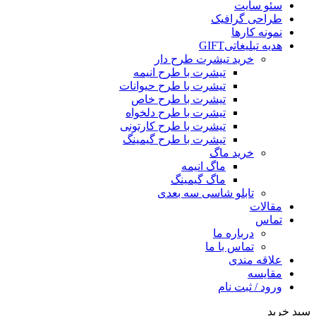
سئو سایت
طراحی گرافیک
نمونه کارها
هدیه تبلیغاتی
GIFT
خرید تیشرت طرح دار
تیشرت با طرح انیمه
تیشرت با طرح حیوانات
تیشرت با طرح خاص
تیشرت با طرح دلخواه
تیشرت با طرح کارتونی
تیشرت با طرح گیمینگ
خرید ماگ
ماگ انیمه
ماگ گیمینگ
تابلو شاسی سه بعدی
مقالات
تماس
درباره ما
تماس با ما
علاقه مندی
مقایسه
ورود / ثبت نام
سبد خرید