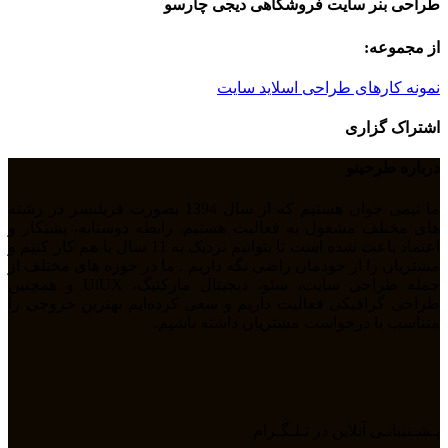
طراحی بنر سایت فروشگاهی دیجی چارسو
از مجموعه:
نمونه کارهای طراحی اسلاید سایت
اشتراک گزاری
درباره طرحینو
ما تیمی جوان هستیم که از سال 1394 بصورت فریلنسر در رشته
های مختلف مشغول به فعالیت هستیم. رابطه دوستانه، پشتکار و
اعتماد باعث شده است تا بتوانیم نزدیک به 11 سال با هم کار کنیم و
مشتریان را از خودمان راضی نگه داریم . ما در حوزه های مختلف از
جمله طراحی سایت، سئو، دیجیتال مارکتیگ، UiUX و همچنین
طراحی گرافیکی فعالیت داریم و سعی کرده‌ایم بهترین خروجی را
متناسب با درخواست مشتریان داشته باشیم.
پـشـتیبانـی آنلاین در تـلـگـرام