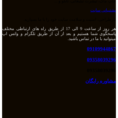
چاپ ماگ، تیشرت تبلیغاتی، تابلو و ...
پشتیبانی سایت
بازطراحی، امنیت و سلامت سایت خود را با ما بسپارید.
هر روز از ساعت 9 الی 17 از طریق راه های ارتباطی مختلف
پاسخگوی شما هستیم و بعد از آن از طریق تلگرام و واتس اپ
میتوانید با ما در تماس باشید.
09109944867
09358039296
09358039296
مشاوره رایگان