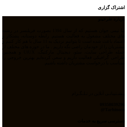
اشتراک گزاری
درباره طرحینو
ما تیمی جوان هستیم که از سال 1394 بصورت فریلنسر در رشته
های مختلف مشغول به فعالیت هستیم. رابطه دوستانه، پشتکار و
اعتماد باعث شده است تا بتوانیم نزدیک به 11 سال با هم کار کنیم و
مشتریان را از خودمان راضی نگه داریم . ما در حوزه های مختلف از
جمله طراحی سایت، سئو، دیجیتال مارکتیگ، UiUX و همچنین
طراحی گرافیکی فعالیت داریم و سعی کرده‌ایم بهترین خروجی را
متناسب با درخواست مشتریان داشته باشیم.
پـشـتیبانـی آنلاین در تـلـگـرام
09358039296
Tarhinoco@​
دسترسی سریع به خدمات