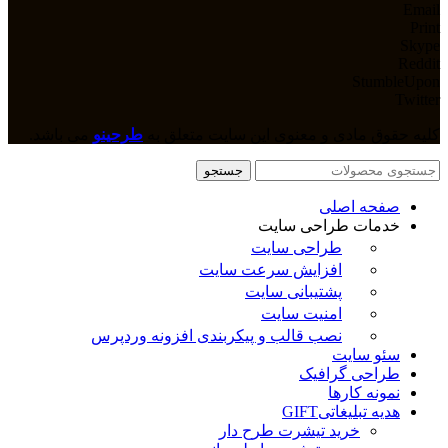
Email
Print
Skype
Reddit
StumbleUpon
Twitter
کلیه حقوق مادی و معنوی این سایت متعلق به
طرحینو
می باشد.
جستجو
صفحه اصلی
خدمات طراحی سایت
طراحی سایت
افزایش سرعت سایت
پشتیبانی سایت
امنیت سایت
نصب قالب و پیکربندی افزونه وردپرس
سئو سایت
طراحی گرافیک
نمونه کارها
هدیه تبلیغاتی
GIFT
خرید تیشرت طرح دار