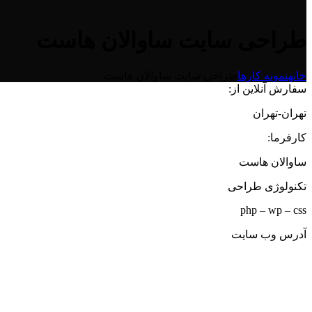
طراحی سایت ساوالان هاست
خانه
نمونه کارها
طراحی سایت ساوالان هاست
سفارش آنلاین از:
تهران-تهران
کارفرما:
ساوالان هاست
تکنولوژی طراحی
php – wp – css
آدرس وب سایت