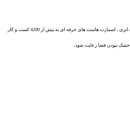
طراحی سایت ساوالان هاست ارائه خدمات میزبانی وب ، ثبت دامنه ، ارائه انواع سرور های مجازی و اختصاصی ، خدمات حرفه ای ، خدمات ابری ، اسمارت هاست های حرفه ای به بیش از 4200 کسب و کار
خشک نبودن فضا رعایت شود.