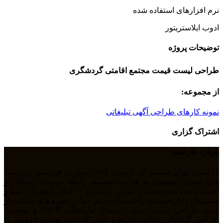
نرم افزارهای استفاده شده
ادوب ایلاستریتور
توضیحات پروژه
طراحی لیست قیمت مجتمع اقامتی گردشگری
از مجموعه:
نمونه کارهای طراحی آگهی تبلیغاتی
اشتراک گزاری
درباره طرحینو
ما تیمی جوان هستیم که از سال 1394 بصورت فریلنسر در رشته
های مختلف مشغول به فعالیت هستیم. رابطه دوستانه، پشتکار و
اعتماد باعث شده است تا بتوانیم نزدیک به 11 سال با هم کار کنیم و
مشتریان را از خودمان راضی نگه داریم . ما در حوزه های مختلف از
جمله طراحی سایت، سئو، دیجیتال مارکتیگ، UiUX و همچنین
طراحی گرافیکی فعالیت داریم و سعی کرده‌ایم بهترین خروجی را