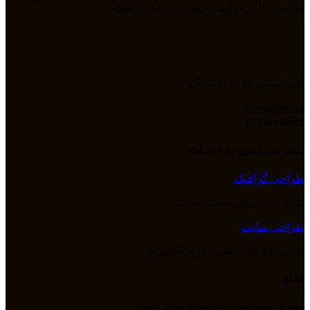
متناسب با درخواست مشتریان داشته باشیم.
پـشـتیبانـی آنلاین در تـلـگـرام
09358039296
Tarhinoco@​
دسترسی سریع به خدمات
طراحی گرافیک
لوگو، کارت ویزیت، بنر سایت و ...
طراحی سایت
سایت شرکتی، سایت فروشگاهی و ...
سئو
سئو و بهینه سازی سایت و تولید محتوا