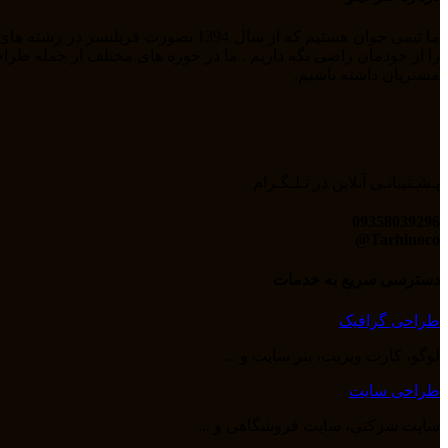
مشتریان داشته باشیم.
پـشـتیبانـی آنلاین در تـلـگـرام
09358039296
Tarhinoco@​
دسترسی سریع به خدمات
طراحی گرافیک
لوگو، کارت ویزیت، بنر سایت و ...
طراحی سایت
سایت شرکتی، سایت فروشگاهی و ...