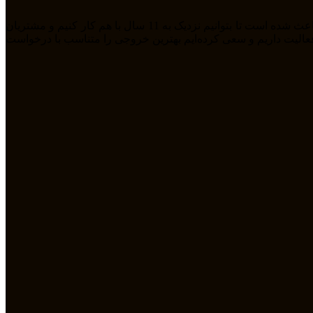
ما تیمی جوان هستیم که از سال 1394 بصورت فریلنسر در رشته های مختلف مشغول به فعالیت هستیم. رابطه دوستانه، پشتکار و اعتماد باعث شده است تا بتوانیم نزدیک به 11 سال با هم کار کنیم و مشتریان
مله طراحی سایت، سئو، دیجیتال مارکتیگ، UiUX و همچنین طراحی گرافیکی فعالیت داریم و سعی کرده‌ایم بهترین خروجی را متناسب با درخواست