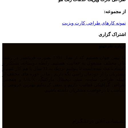
از مجموعه:
نمونه کارهای طراحی کارت ویزیت
اشتراک گزاری
درباره طرحینو
ما تیمی جوان هستیم که از سال 1394 بصورت فریلنسر در رشته
های مختلف مشغول به فعالیت هستیم. رابطه دوستانه، پشتکار و
اعتماد باعث شده است تا بتوانیم نزدیک به 11 سال با هم کار کنیم و
مشتریان را از خودمان راضی نگه داریم . ما در حوزه های مختلف از
جمله طراحی سایت، سئو، دیجیتال مارکتیگ، UiUX و همچنین
طراحی گرافیکی فعالیت داریم و سعی کرده‌ایم بهترین خروجی را
متناسب با درخواست مشتریان داشته باشیم.
پـشـتیبانـی آنلاین در تـلـگـرام