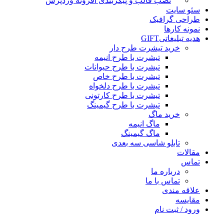
نصب قالب و پیکربندی افزونه وردپرس
سئو سایت
طراحی گرافیک
نمونه کارها
هدیه تبلیغاتی
GIFT
خرید تیشرت طرح دار
تیشرت با طرح انیمه
تیشرت با طرح حیوانات
تیشرت با طرح خاص
تیشرت با طرح دلخواه
تیشرت با طرح کارتونی
تیشرت با طرح گیمینگ
خرید ماگ
ماگ انیمه
ماگ گیمینگ
تابلو شاسی سه بعدی
مقالات
تماس
درباره ما
تماس با ما
علاقه مندی
مقایسه
ورود / ثبت نام