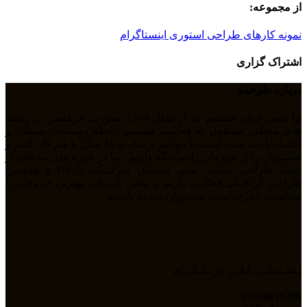
از مجموعه:
نمونه کارهای طراحی استوری اینستاگرام
اشتراک گزاری
درباره طرحینو
ما تیمی جوان هستیم که از سال 1394 بصورت فریلنسر در رشته
های مختلف مشغول به فعالیت هستیم. رابطه دوستانه، پشتکار و
اعتماد باعث شده است تا بتوانیم نزدیک به 11 سال با هم کار کنیم و
مشتریان را از خودمان راضی نگه داریم . ما در حوزه های مختلف از
جمله طراحی سایت، سئو، دیجیتال مارکتیگ، UiUX و همچنین
طراحی گرافیکی فعالیت داریم و سعی کرده‌ایم بهترین خروجی را
متناسب با درخواست مشتریان داشته باشیم.
پـشـتیبانـی آنلاین در تـلـگـرام
09358039296