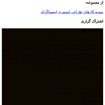
از مجموعه:
نمونه کارهای طراحی استوری اینستاگرام
اشتراک گزاری
درباره طرحینو
ما تیمی جوان هستیم که از سال 1394 بصورت فریلنسر در رشته
های مختلف مشغول به فعالیت هستیم. رابطه دوستانه، پشتکار و
اعتماد باعث شده است تا بتوانیم نزدیک به 11 سال با هم کار کنیم و
مشتریان را از خودمان راضی نگه داریم . ما در حوزه های مختلف از
جمله طراحی سایت، سئو، دیجیتال مارکتیگ، UiUX و همچنین
طراحی گرافیکی فعالیت داریم و سعی کرده‌ایم بهترین خروجی را
متناسب با درخواست مشتریان داشته باشیم.
پـشـتیبانـی آنلاین در تـلـگـرام
09358039296