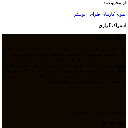
از مجموعه:
نمونه کارهای طراحی پوستر
اشتراک گزاری
درباره طرحینو
ما تیمی جوان هستیم که از سال 1394 بصورت فریلنسر در رشته
های مختلف مشغول به فعالیت هستیم. رابطه دوستانه، پشتکار و
اعتماد باعث شده است تا بتوانیم نزدیک به 11 سال با هم کار کنیم و
مشتریان را از خودمان راضی نگه داریم . ما در حوزه های مختلف از
جمله طراحی سایت، سئو، دیجیتال مارکتیگ، UiUX و همچنین
طراحی گرافیکی فعالیت داریم و سعی کرده‌ایم بهترین خروجی را
متناسب با درخواست مشتریان داشته باشیم.
پـشـتیبانـی آنلاین در تـلـگـرام
09358039296