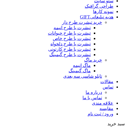
سئو سایت
طراحی گرافیک
نمونه کارها
هدیه تبلیغاتی
GIFT
خرید تیشرت طرح دار
تیشرت با طرح انیمه
تیشرت با طرح حیوانات
تیشرت با طرح خاص
تیشرت با طرح دلخواه
تیشرت با طرح کارتونی
تیشرت با طرح گیمینگ
خرید ماگ
ماگ انیمه
ماگ گیمینگ
تابلو شاسی سه بعدی
مقالات
تماس
درباره ما
تماس با ما
علاقه مندی
مقایسه
ورود / ثبت نام
سبد خرید