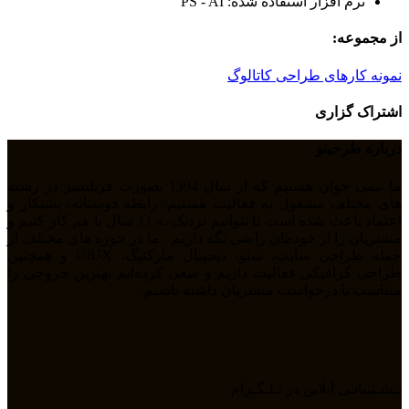
نرم افزار استفاده شده: PS - AI
از مجموعه:
نمونه کارهای طراحی کاتالوگ
اشتراک گزاری
درباره طرحینو
ما تیمی جوان هستیم که از سال 1394 بصورت فریلنسر در رشته
های مختلف مشغول به فعالیت هستیم. رابطه دوستانه، پشتکار و
اعتماد باعث شده است تا بتوانیم نزدیک به 11 سال با هم کار کنیم و
مشتریان را از خودمان راضی نگه داریم . ما در حوزه های مختلف از
جمله طراحی سایت، سئو، دیجیتال مارکتیگ، UiUX و همچنین
طراحی گرافیکی فعالیت داریم و سعی کرده‌ایم بهترین خروجی را
متناسب با درخواست مشتریان داشته باشیم.
پـشـتیبانـی آنلاین در تـلـگـرام