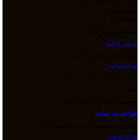
پـشـتیبانـی آنلاین در تـلـگـرام
09358039296
Tarhinoco@​
دسترسی سریع به خدمات
طراحی گرافیک
لوگو، کارت ویزیت، بنر سایت و ...
طراحی سایت
سایت شرکتی، سایت فروشگاهی و ...
سئو
سئو و بهینه سازی سایت و تولید محتوا
طراحی بنر سایت
مهمترین قسمت سایت شما بنرهای سایت است.
هدایای تبلیغاتی