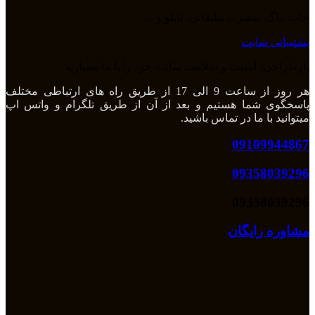
چاپ ماگ، تیشرت تبلیغاتی، تابلو و ...
پشتیبانی سایت
بازطراحی، امنیت و سلامت سایت خود را با ما بسپارید.
هر روز از ساعت 9 الی 17 از طریق راه های ارتباطی مختلف
پاسخگوی شما هستیم و بعد از آن از طریق تلگرام و واتس اپ
میتوانید با ما در تماس باشید.
09109944867
09358039296
09358039296
مشاوره رایگان