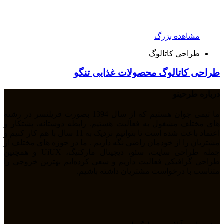
مشاهده بزرگ
طراحی کاتالوگ
طراحی کاتالوگ محصولات غذایی تنگو
درباره طرحینو
ما تیمی جوان هستیم که از سال 1394 بصورت فریلنسر در رشته
های مختلف مشغول به فعالیت هستیم. رابطه دوستانه، پشتکار و
اعتماد باعث شده است تا بتوانیم نزدیک به 11 سال با هم کار کنیم و
مشتریان را از خودمان راضی نگه داریم . ما در حوزه های مختلف از
جمله طراحی سایت، سئو، دیجیتال مارکتیگ، UiUX و همچنین
طراحی گرافیکی فعالیت داریم و سعی کرده‌ایم بهترین خروجی را
متناسب با درخواست مشتریان داشته باشیم.