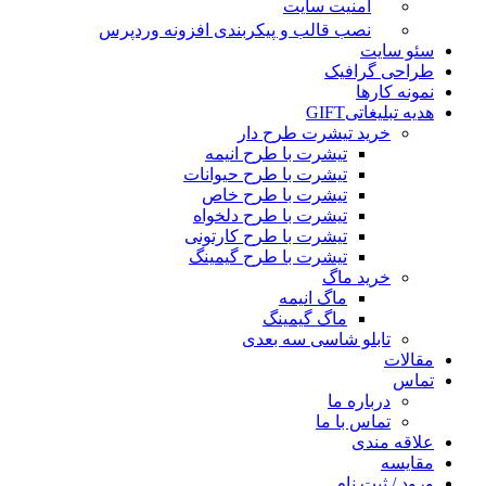
امنیت سایت
نصب قالب و پیکربندی افزونه وردپرس
سئو سایت
طراحی گرافیک
نمونه کارها
هدیه تبلیغاتی
GIFT
خرید تیشرت طرح دار
تیشرت با طرح انیمه
تیشرت با طرح حیوانات
تیشرت با طرح خاص
تیشرت با طرح دلخواه
تیشرت با طرح کارتونی
تیشرت با طرح گیمینگ
خرید ماگ
ماگ انیمه
ماگ گیمینگ
تابلو شاسی سه بعدی
مقالات
تماس
درباره ما
تماس با ما
علاقه مندی
مقایسه
ورود / ثبت نام