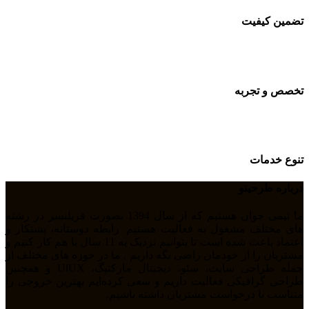
تضمین کیفیت
تخصص و تجربه
تنوع خدمات
درباره طرحینو
ما تیمی جوان هستیم که از سال 1394 بصورت فریلنسر در رشته
های مختلف مشغول به فعالیت هستیم. رابطه دوستانه، پشتکار و
اعتماد باعث شده است تا بتوانیم نزدیک به 11 سال با هم کار کنیم و
مشتریان را از خودمان راضی نگه داریم . ما در حوزه های مختلف از
جمله طراحی سایت، سئو، دیجیتال مارکتیگ، UiUX و همچنین
طراحی گرافیکی فعالیت داریم و سعی کرده‌ایم بهترین خروجی را
متناسب با درخواست مشتریان داشته باشیم.