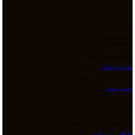
پـشـتیبانـی آنلاین در تـلـگـرام
09358039296
Tarhinoco@​
دسترسی سریع به خدمات
طراحی گرافیک
لوگو، کارت ویزیت، بنر سایت و ...
طراحی سایت
سایت شرکتی، سایت فروشگاهی و ...
سئو
سئو و بهینه سازی سایت و تولید محتوا
طراحی بنر سایت