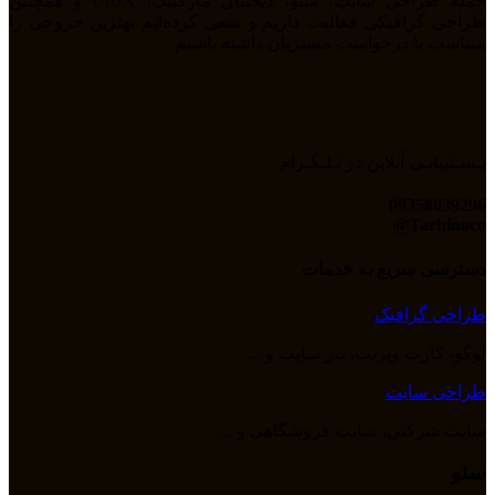
جمله طراحی سایت، سئو، دیجیتال مارکتیگ، UiUX و همچنین
طراحی گرافیکی فعالیت داریم و سعی کرده‌ایم بهترین خروجی را
متناسب با درخواست مشتریان داشته باشیم.
پـشـتیبانـی آنلاین در تـلـگـرام
09358039296
Tarhinoco@​
دسترسی سریع به خدمات
طراحی گرافیک
لوگو، کارت ویزیت، بنر سایت و ...
طراحی سایت
سایت شرکتی، سایت فروشگاهی و ...
سئو