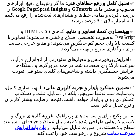
✅
تحلیل کامل و رفع خطاهای فنی:
ما گزارش‌های دقیق ابزارهای
محبوب و معتبر مانند
GTmetrix
و
Google PageSpeed Insights
را
بررسی کرده و تمامی خطاها و هشدارهای ثبت‌شده را رفع می‌کنیم
تا به امتیاز بالای ۹۰ درصد برسید.
✅
بهینه‌سازی کدها، تصاویر و منابع:
کدهای HTML، CSS و
JavaScript به‌صورت تخصصی اصلاح و فشرده می‌شوند؛ تصاویر با
کیفیت بالا ولی حجم کم جایگزین می‌شوند؛ و منابع خارجی سایت
برای بارگذاری سریع‌تر بهینه می‌گردند.
✅
افزایش پرفورمنس و معیارهای سئو:
پس از انجام این فرآیند،
سرعت بارگذاری صفحات شما در همه مرورگرها و دستگاه‌ها
افزایش چشمگیری داشته و شاخص‌های کلیدی سئو فنی تقویت
می‌شوند.
✅
تضمین عملکرد پایدار و تجربه کاربری عالی:
با بهینه‌سازی کامل،
وب‌سایت شما نه‌تنها سریع‌تر، بلکه در موبایل، تبلت و دسکتاپ
عملکردی روان و پایدار خواهد داشت. نتیجه، رضایت بیشتر کاربران
و نرخ تبدیل بالاتر است.
💡 این پکیج برای وب‌سایت‌های پرترافیک، فروشگاه‌های بزرگ و
کسب‌وکارهایی طراحی شده که به دنبال عملکرد حرفه‌ای و سرعت
سطح بالا هستند. در صورت تمایل می‌توانید از
پلن پایه افزایش
سرعت سایت
شروع و درخواست خود را ثبت کنید.