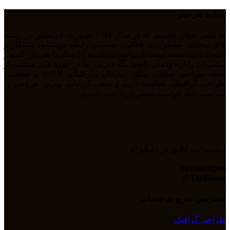
درباره طرحینو
ما تیمی جوان هستیم که از سال 1394 بصورت فریلنسر در رشته
های مختلف مشغول به فعالیت هستیم. رابطه دوستانه، پشتکار و
اعتماد باعث شده است تا بتوانیم نزدیک به 11 سال با هم کار کنیم و
مشتریان را از خودمان راضی نگه داریم . ما در حوزه های مختلف از
جمله طراحی سایت، سئو، دیجیتال مارکتیگ، UiUX و همچنین
طراحی گرافیکی فعالیت داریم و سعی کرده‌ایم بهترین خروجی را
متناسب با درخواست مشتریان داشته باشیم.
پـشـتیبانـی آنلاین در تـلـگـرام
09358039296
Tarhinoco@​
دسترسی سریع به خدمات
طراحی گرافیک