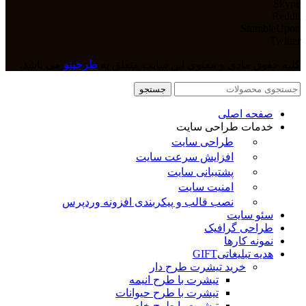
Skype
Reddit
StumbleUpon
Twitter
کلیه حقوق مادی و معنوی این سایت متعلق به
طرحینو
می باشد.
جستجو
صفحه اصلی
خدمات طراحی سایت
طراحی سایت
افزایش سرعت سایت
پشتیبانی سایت
امنیت سایت
نصب قالب و پیکربندی افزونه وردپرس
سئو سایت
طراحی گرافیک
نمونه کارها
هدیه تبلیغاتی
GIFT
خرید تیشرت طرح دار
تیشرت با طرح انیمه
تیشرت با طرح حیوانات
تیشرت با طرح خاص