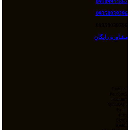
09109944867
09358039296
09358039296
مشاوره رایگان
Pinterest
Facebook
Telegram
WhatsApp
Email
Print
Skype
Reddit