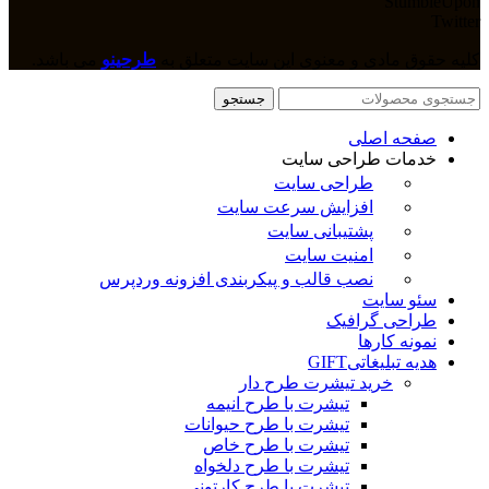
StumbleUpon
Twitter
کلیه حقوق مادی و معنوی این سایت متعلق به
طرحینو
می باشد.
جستجو
صفحه اصلی
خدمات طراحی سایت
طراحی سایت
افزایش سرعت سایت
پشتیبانی سایت
امنیت سایت
نصب قالب و پیکربندی افزونه وردپرس
سئو سایت
طراحی گرافیک
نمونه کارها
هدیه تبلیغاتی
GIFT
خرید تیشرت طرح دار
تیشرت با طرح انیمه
تیشرت با طرح حیوانات
تیشرت با طرح خاص
تیشرت با طرح دلخواه
تیشرت با طرح کارتونی