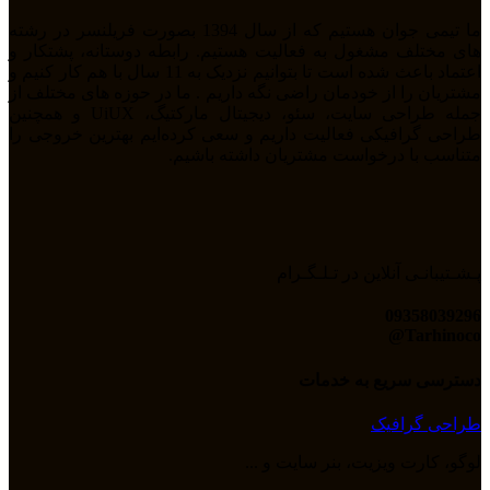
ما تیمی جوان هستیم که از سال 1394 بصورت فریلنسر در رشته
های مختلف مشغول به فعالیت هستیم. رابطه دوستانه، پشتکار و
اعتماد باعث شده است تا بتوانیم نزدیک به 11 سال با هم کار کنیم و
مشتریان را از خودمان راضی نگه داریم . ما در حوزه های مختلف از
جمله طراحی سایت، سئو، دیجیتال مارکتیگ، UiUX و همچنین
طراحی گرافیکی فعالیت داریم و سعی کرده‌ایم بهترین خروجی را
متناسب با درخواست مشتریان داشته باشیم.
پـشـتیبانـی آنلاین در تـلـگـرام
09358039296
Tarhinoco@​
دسترسی سریع به خدمات
طراحی گرافیک
لوگو، کارت ویزیت، بنر سایت و ...