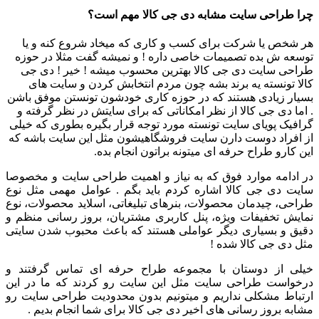
چرا طراحی سایت مشابه دی جی کالا مهم است؟
هر شخص یا شرکت برای کسب و کاری که میخاد شروع کنه و یا
توسعه ش بده تصمیمات خاصی داره ! و نمیشه گفت مثلا در حوزه
طراحی سایت دی جی کالا بهترین محسوب میشه ! خیر ! دی جی
کالا تونسته یه برند بشه چون مردم انتخابش کردن و سایت های
بسیار زیادی هستند که در حوزه کاری خودشون تونستن موفق باشن
. اما دی جی کالا از نظر امکاناتی که برای سایتش در نظر گرفته و
گرافیک پویای سایت تونسته مورد توجه قرار بگیره بطوری که خیلی
از افراد دوست دارن سایت فروشگاهیشون مثل این سایت باشه که
این کارو طراح حرفه ای میتونه براتون انجام بده.
در ادامه موارد فوق که به نیاز و اهمیت طراحی سایت و مخصوصا
سایت دی جی کالا اشاره کردم باید بگم . عوامل مهمی مثل نوع
طراحی، چیدمان محصولات، بنرهای تبلیغاتی، اسلاید محصولات، نوع
نمایش تخفیفات ویژه، پنل کاربری مشتریان، بروز رسانی منظم و
دقیق و بسیاری دیگر عواملی هستند که باعث محبوب شدن سایتی
مثل دی جی کالا شده !
خیلی از دوستان با مجموعه طراح حرفه ای تماس گرفتند و
درخواست طراحی سایت مثل این سایت رو کردند که ما در این
ارتباط مشکلی نداریم و میتونیم بدون محدودیت طراحی سایت رو
مشابه بروز رسانی های اخیر دی جی کالا برای شما انجام بدیم .