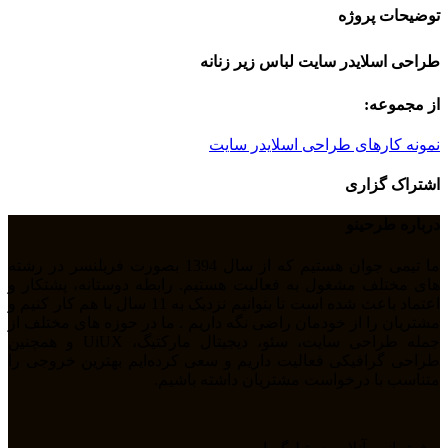
توضیحات پروژه
طراحی اسلایدر سایت لباس زیر زنانه
از مجموعه:
نمونه کارهای طراحی اسلایدر سایت
اشتراک گزاری
درباره طرحینو
ما تیمی جوان هستیم که از سال 1394 بصورت فریلنسر در رشته
های مختلف مشغول به فعالیت هستیم. رابطه دوستانه، پشتکار و
اعتماد باعث شده است تا بتوانیم نزدیک به 11 سال با هم کار کنیم و
مشتریان را از خودمان راضی نگه داریم . ما در حوزه های مختلف از
جمله طراحی سایت، سئو، دیجیتال مارکتیگ، UiUX و همچنین
طراحی گرافیکی فعالیت داریم و سعی کرده‌ایم بهترین خروجی را
متناسب با درخواست مشتریان داشته باشیم.