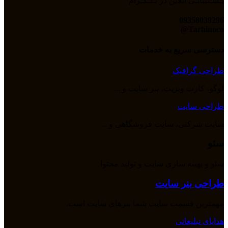
پـشـتیبانـی آنلاین در تـلـگـرام
09358039296
Tarhinoco@​
دسترسی سریع به خدمات
طراحی گرافیک
لوگو، کارت ویزیت، بنر سایت و ...
طراحی سایت
سایت شرکتی، سایت فروشگاهی و ...
سئو
سئو و بهینه سازی سایت و تولید محتوا
طراحی بنر سایت
مهمترین قسمت سایت شما بنرهای سایت است.
هدایای تبلیغاتی