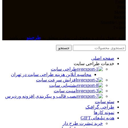
Email
Print
Skype
Reddit
StumbleUpon
Twitter
کلیه حقوق مادی و معنوی این سایت متعلق به
طرحینو
می باشد.
جستجو
صفحه اصلی
خدمات طراحی سایت
طراحی سایت
محاسبه آنلاین هزینه طراحی سایت در تهران
افزایش سرعت سایت
پشتیبانی سایت
امنیت سایت
نصب قالب و پیکربندی افزونه وردپرس
سئو سایت
طراحی گرافیک
نمونه کارها
هدیه تبلیغاتی
GIFT
خرید تیشرت طرح دار