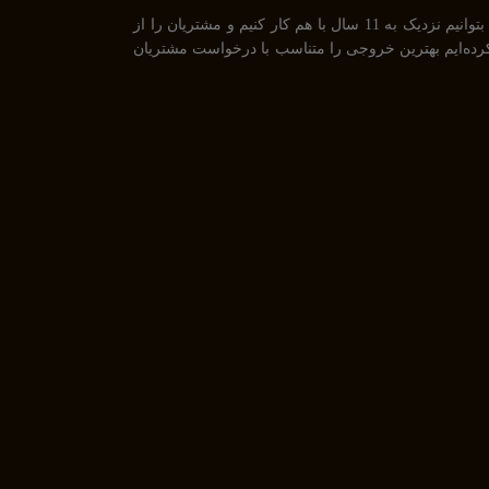
ما تیمی جوان هستیم که از سال 1394 بصورت فریلنسر در رشته های مختلف مشغول به فعالیت هستیم. رابطه دوستانه، پشتکار و اعتماد باعث شده است تا بتوانیم نزدیک به 11 سال با هم کار کنیم و مشتریان را از
UiU و همچنین طراحی گرافیکی فعالیت داریم و سعی کرده‌ایم بهترین خروجی را متناسب با درخواست مشتریان