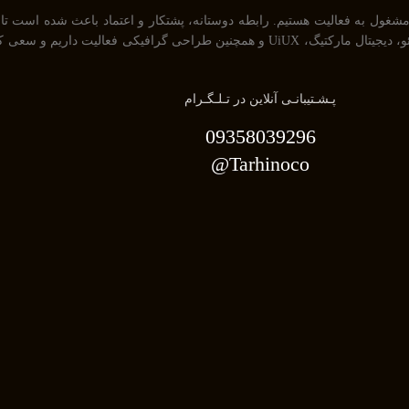
خودمان راضی نگه داریم . ما در حوزه های مختلف از جمله طراحی سایت، سئو، دیجیتال مارکتیگ، X
پـشـتیبانـی آنلاین در تـلـگـرام
09358039296
Tarhinoco@​